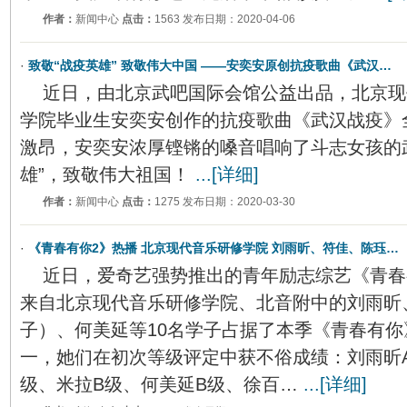
作者：
新闻中心
点击：
1563 发布日期：2020-04-06
·
致敬“战疫英雄” 致敬伟大中国 ——安奕安原创抗疫歌曲《武汉…
近日，由北京武吧国际会馆公益出品，北京现
学院毕业生安奕安创作的抗疫歌曲《武汉战疫》
激昂，安奕安浓厚铿锵的嗓音唱响了斗志女孩的
雄”，致敬伟大祖国！
...[详细]
作者：
新闻中心
点击：
1275 发布日期：2020-03-30
·
《青春有你2》热播 北京现代音乐研修学院 刘雨昕、符佳、陈珏…
近日，爱奇艺强势推出的青年励志综艺《青春
来自北京现代音乐研修学院、北音附中的刘雨昕
子）、何美延等10名学子占据了本季《青春有
一，她们在初次等级评定中获不俗成绩：刘雨昕A
级、米拉B级、何美延B级、徐百…
...[详细]