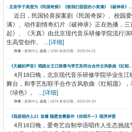
·
北音学子高莹为《民国奇探》《致我们甜甜的小美满》《破神录》
近日，民国轻喜探案剧《民国奇探》、校园爱
满》、动作剧情奇幻片《破神录》正在热播，三
起》、《天真》由北京现代音乐研修学院流行演
生高莹创作。
...[详细]
作者：
新闻中心
点击：
1290 发布日期：2020-04-21
·
《天赐的声音》唱跳女王江映蓉与李艺彤同台合作古风歌曲《红昭
4月18日晚，北京现代音乐研修学院毕业生
舞台，和李艺彤联手合作古风歌曲《红昭愿》，
《绿色》。
...[详细]
作者：
新闻中心
点击：
1974 发布日期：2020-04-20
·
《我是唱作人2》首播 隔壁老樊新作《你我不一》唱哭评委
4月16日晚，爱奇艺自制华语唱作人生态挑战