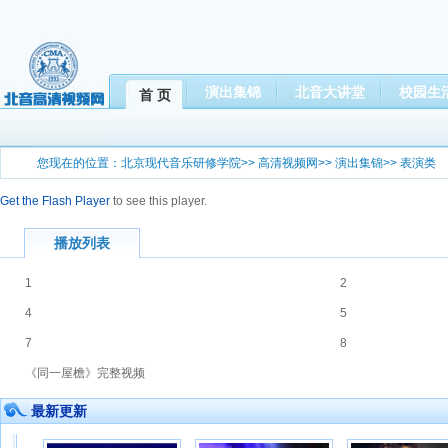
演出集锦
北音大讲堂
校园生
首 页
您现在的位置：
北京现代音乐研修学院
>>
高清视频网
>>
演出集锦
>>
表演类
Get the Flash Player
to see this player.
播放列表
1
2
4
5
7
8
《同一屋檐》完整视频
最新更新