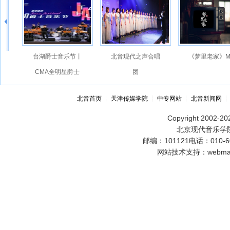
台湖爵士音乐节丨
北音现代之声合唱
《梦里老家》M
CMA全明星爵士
团
大乐队
北音首页
┊
天津传媒学院
┊
中专网站
┊
北音新闻网
Copyright 2002-202
北京现代音乐学院
邮编：101121电话：010-60
网站技术支持：webmast