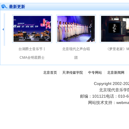
最新更新
台湖爵士音乐节丨
北音现代之声合唱
《梦里老家》M
CMA全明星爵士
团
大乐队
北音首页
┊
天津传媒学院
┊
中专网站
┊
北音新闻网
Copyright 2002-202
北京现代音乐学院
邮编：101121电话：010-60
网站技术支持：webmast