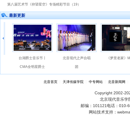
第八届艺术节《仰望星空》专场精彩节目（19）
最新更新
台湖爵士音乐节丨
北音现代之声合唱
《梦里老家》M
CMA全明星爵士
团
大乐队
北音首页
┊
天津传媒学院
┊
中专网站
┊
北音新闻网
Copyright 2002-202
北京现代音乐学院
邮编：101121电话：010-60
网站技术支持：webmast