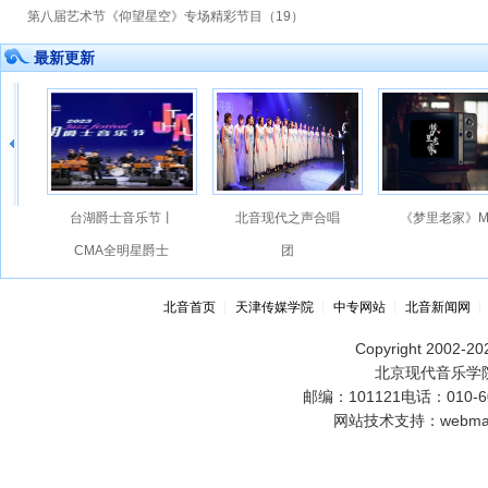
第八届艺术节《仰望星空》专场精彩节目（19）
最新更新
台湖爵士音乐节丨
北音现代之声合唱
《梦里老家》M
CMA全明星爵士
团
大乐队
北音首页
┊
天津传媒学院
┊
中专网站
┊
北音新闻网
Copyright 2002-202
北京现代音乐学院
邮编：101121电话：010-60
网站技术支持：webmast