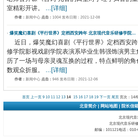
室精彩开讲。
...[详细]
作者：
新闻中心
点击：
1004 发布日期：2021-12-08
·
爆笑魔幻喜剧《平行世界》定档西安跨年 北京现代音乐研修学院…
近日，爆笑魔幻喜剧《平行世界》定档西安跨
修学院影视戏剧学院表演系毕业生韩强饰演男主
历了一场与母亲灵魂互换的过程，特点鲜明的角
数观众折服。
...[详细]
作者：
新闻中心
点击：
946 发布日期：2021-12-06
首页
上一页
9
10
11
12
13
14
15
16
17
18
19
下一页
尾页
页次：14/
北音简介
|
网站地图
|
院长信
北京现代音乐研
北京现代音乐研修
邮编：101121电话：010-6