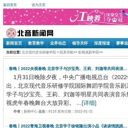
返回首页
设为主页
新闻首页
教育教学
业界动态
领导关怀
深度报道
赛事追
当前位置:
北京现代音乐研修学院
>
院系导航
>>
影视戏剧学院
>>
·
春晚丨2022央视春晚 北音学子与沙宝亮、王莉、刘迦等共同表演…
1月31日晚除夕夜，中央广播电视总台《202
出，北京现代音乐研修学院国际舞蹈学院音乐剧
学子与沙宝亮、王莉、刘迦等明星共同表演音乐
视虎年春晚舞台大放异彩。
...[详细]
作者：
新闻中心
点击：
6118 发布日期：2022-01-31
·
春晚丨2022青海卫视春晚 北音学子徐铭隆出演小品《谈谈情跳跳…