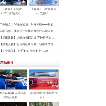
【赛事】创造营
【赛事】《青春有你
2020“硬糖少女…
2》刘雨昕…
产教融合丨40余家企业，N种可能——我们…
国际合作丨北京现代音乐研修学院与泰国西…
【党团建设】追随总书记足迹 守护运河文…
【校地合作】北音与延庆区井庄镇签署战略…
【毕业典礼】“热爱不息 征途不止”2026…
>精品图片
CMA4v4巅峰篮球联赛
“心向热爱 岁月华章‌”北
决赛及颁奖…
音2…