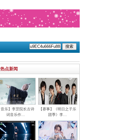
>热点新闻
【音乐】李罡院长古诗
【赛事】《明日之子乐
词音乐作…
团季》李…