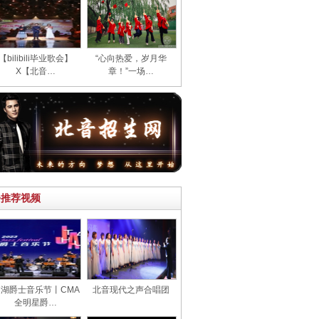
【bilibili毕业歌会】
“心向热爱，岁月华
X【北音…
章！”一场…
>推荐视频
湖爵士音乐节丨CMA
北音现代之声合唱团
全明星爵…