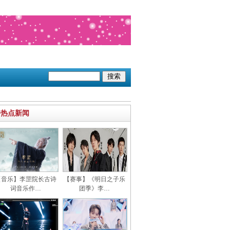
>热点新闻
【音乐】李罡院长古诗
【赛事】《明日之子乐
词音乐作…
团季》李…