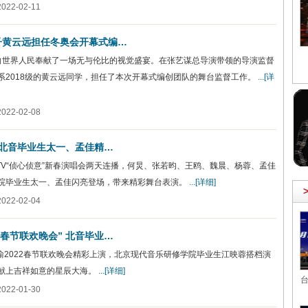
22-02-11
子黄云远担任冬奥会开幕式编…
，向世界人民奉献了一场无与伦比的视觉盛宴。在张艺谋总导演带领的导演监督
系2018级的黄云远同学，担任了本次开幕式编创团队的舞台监督工作。
...[详
22-02-08
 北音毕业生太一、孟佳精…
TV“侦心侦意”新春演唱会两天连播，何炅、张若昀、王鸥、魏晨、杨蓉、孟佳
院毕业生太一、孟佳闪亮登场，带来精彩舞台表演。
...[详细]
22-02-04
2春节联欢晚会” 北音毕业…
渝2022春节联欢晚会精彩上演，北京现代音乐研修学院毕业生江映蓉搭档演
献上吉祥如意的星辰大海。
...[详细]
台
22-01-30