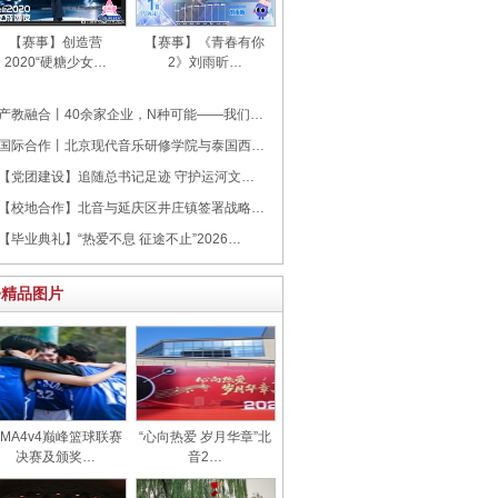
【赛事】创造营
【赛事】《青春有你
2020“硬糖少女…
2》刘雨昕…
产教融合丨40余家企业，N种可能——我们…
国际合作丨北京现代音乐研修学院与泰国西…
【党团建设】追随总书记足迹 守护运河文…
【校地合作】北音与延庆区井庄镇签署战略…
【毕业典礼】“热爱不息 征途不止”2026…
>精品图片
CMA4v4巅峰篮球联赛
“心向热爱 岁月华章‌”北
决赛及颁奖…
音2…