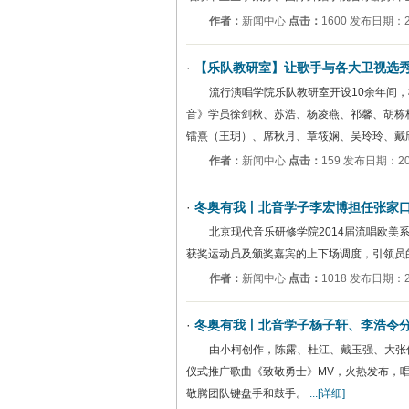
作者：
新闻中心
点击：
1600 发布日期：20
·
【乐队教研室】让歌手与各大卫视选
流行演唱学院​乐队教研室开设10余年
音》学员徐剑秋、苏浩、杨凌燕、祁馨、胡栋
镭熹（王玥）、席秋月、章筱娴、吴玲玲、戴
作者：
新闻中心
点击：
159 发布日期：202
·
冬奥有我丨北音学子李宏博担任张家
北京现代音乐研修学院2014届流唱欧
获奖运动员及颁奖嘉宾的上下场调度，引领员
作者：
新闻中心
点击：
1018 发布日期：20
·
冬奥有我丨北音学子杨子轩、李浩令
由小柯创作，陈露、杜江、戴玉强、大张
仪式推广歌曲《致敬勇士》MV，火热发布，
敬腾团队键盘手和鼓手。
...[详细]