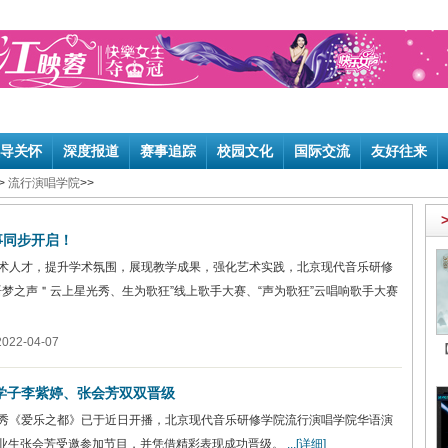
导关怀
深度报道
赛事追踪
校园文化
国际交流
友好往来
>
流行演唱学院
>>
事同步开启！
术人才，提升学术氛围，展现教学成果，强化艺术实践，北京现代音乐研修
语梦之声＂云上星光秀、生为歌狂”线上歌手大赛、“声为歌狂”云唱响歌手大赛
22-04-07
学子李紫婷、张会芳双双晋级
秀《爱乐之都》已于近日开播，北京现代音乐研修学院流行演唱学院华语演
业生张会芳受邀参加节目，并凭借精彩表现成功晋级。
...[详细]