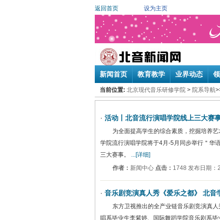
返回首页
设为主页
新闻首页
教育教学
业界动态
领
当前位置:
北京现代音乐研修学院
>
院系导航
>
·
活动丨北音流行演唱学院线上三大赛
为全面提高学生的综合素质，挖掘培养艺
学院流行演唱学院将于4月-5月同步举行＂华
三大赛事。
...[详细]
作者：
新闻中心
点击：
1748 发布日期：20
·
音乐剧竞演真人秀《爱乐之都》 北音
东方卫视推出的全产业链音乐剧竞演真人
唱系毕业生李紫婷、国际舞蹈学院音乐剧系毕