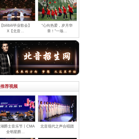
【bilibili毕业歌会】
“心向热爱，岁月华
X【北音…
章！”一场…
>推荐视频
湖爵士音乐节丨CMA
北音现代之声合唱团
全明星爵…