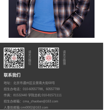
请
请
关
关
注
注
微
微
信
博
联系我们
地址：北京市通州区云景南大街68号
招生办电话：010-60557788、60557799
传真：81532440 学院总机:010-81571111
招生办邮箱：cma_zhaoban@163.com
人事处邮箱:cmi0002@163.com