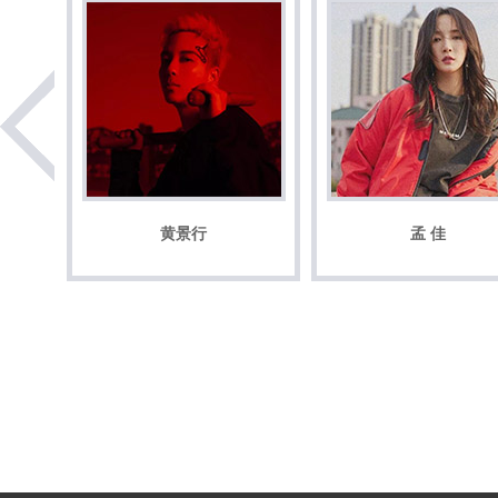
黄景行
孟 佳