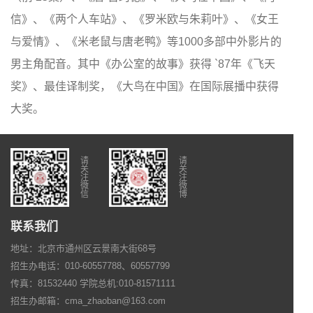
信》、《两个人车站》、《罗米欧与朱莉叶》、《女王
与爱情》、《米老鼠与唐老鸭》等1000多部中外影片的
男主角配音。其中《办公室的故事》获得 `87年《飞天
奖》、最佳译制奖，《大鸟在中国》在国际展播中获得
大奖。
请
请
关
关
注
注
微
微
信
博
联系我们
地址：北京市通州区云景南大街68号
招生办电话：010-60557788、60557799
传真：81532440 学院总机:010-81571111
招生办邮箱：cma_zhaoban@163.com