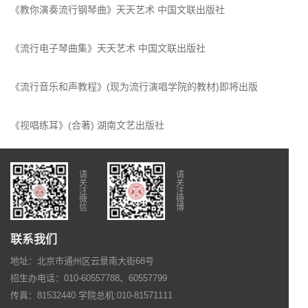
《教你演奏流行钢琴曲》天天艺术 中国文联出版社
《流行电子琴曲集》天天艺术 中国文联出版社
《流行音乐和声教程》(现为流行演唱学院的教材)即将出版
《视唱练耳》(合著) 湖南文艺出版社
请
请
关
关
注
注
微
微
信
博
联系我们
地址：北京市通州区云景南大街68号
招生办电话：010-60557788、60557799
传真：81532440 学院总机:010-81571111