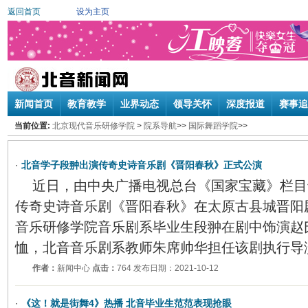
返回首页
设为主页
新闻首页
教育教学
业界动态
领导关怀
深度报道
赛事追
当前位置:
北京现代音乐研修学院
>
院系导航
>>
国际舞蹈学院
>>
·
北音学子段翀出演传奇史诗音乐剧《晋阳春秋》正式公演
近日，由中央广播电视总台《国家宝藏》栏目
传奇史诗音乐剧《晋阳春秋》在太原古县城晋阳
音乐研修学院音乐剧系毕业生段翀在剧中饰演赵
恤，北音音乐剧系教师朱席帅华担任该剧执行导
作者：
新闻中心
点击：
764 发布日期：2021-10-12
·
《这！就是街舞4》热播 北音毕业生范范表现抢眼