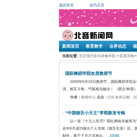
返回首页
设为主页
新闻首页
教育教学
业界动态
领
当前位置:
北京现代音乐研修学院
>
院系导航
>
·
国际舞蹈学院欢度教师节
2009年9月10日教师节，国际舞蹈学
演、相互斗艳，气氛相当融洽！ （图文/林蓉
作者：
新闻中心
点击：
528 发布日期：200
·
“中国饶舌小天王”李萌新发专辑
以一首《十元人民币》唱红网络并被誉为“
去年8月成功推出个人专辑《饶舌生涯》后，
制作，将于下月正式推出。
...[详细]