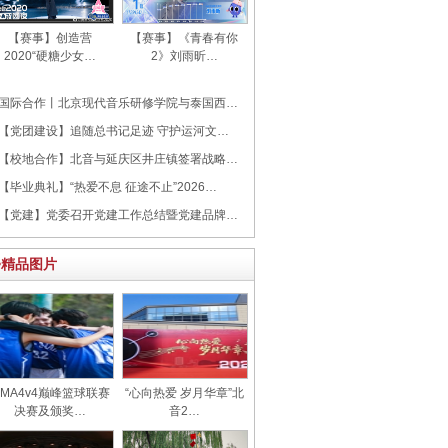
【赛事】创造营
【赛事】《青春有你
2020“硬糖少女…
2》刘雨昕…
国际合作丨北京现代音乐研修学院与泰国西…
【党团建设】追随总书记足迹 守护运河文…
【校地合作】北音与延庆区井庄镇签署战略…
【毕业典礼】“热爱不息 征途不止”2026…
【党建】党委召开党建工作总结暨党建品牌…
>精品图片
CMA4v4巅峰篮球联赛
“心向热爱 岁月华章‌”北
决赛及颁奖…
音2…