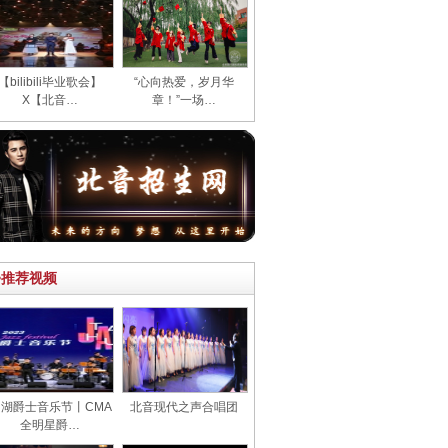
【bilibili毕业歌会】
“心向热爱，岁月华
X【北音…
章！”一场…
>推荐视频
湖爵士音乐节丨CMA
北音现代之声合唱团
全明星爵…