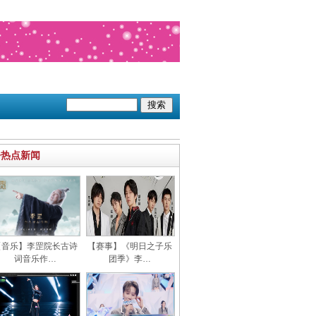
>热点新闻
【音乐】李罡院长古诗
【赛事】《明日之子乐
词音乐作…
团季》李…