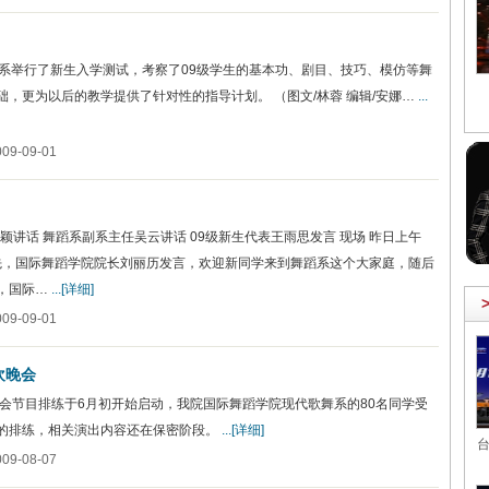
舞蹈系举行了新生入学测试，考察了09级学生的基本功、剧目、技巧、模仿等舞
，更为以后的教学提供了针对性的指导计划。 （图文/林蓉 编辑/安娜…
...
9-09-01
颖讲话 舞蹈系副系主任吴云讲话 09级新生代表王雨思发言 现场 昨日上午
首先，国际舞蹈学院院长刘丽历发言，欢迎新同学来到舞蹈系这个大家庭，随后
，国际…
...[详细]
9-09-01
欢晚会
晚会节目排练于6月初开始启动，我院国际舞蹈学院现代歌舞系的80名同学受
的排练，相关演出内容还在保密阶段。
...[详细]
台
9-08-07