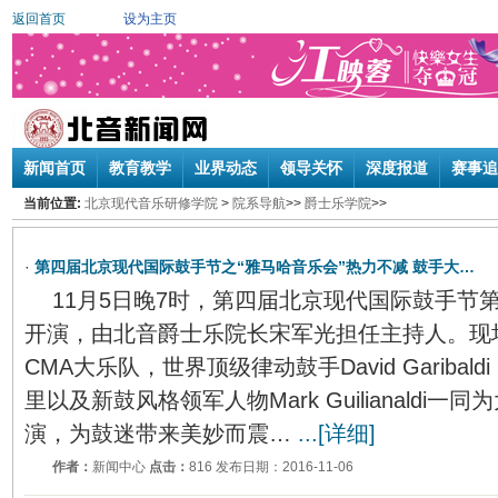
返回首页
设为主页
新闻首页
教育教学
业界动态
领导关怀
深度报道
赛事追
当前位置:
北京现代音乐研修学院
>
院系导航
>>
爵士乐学院
>>
·
第四届北京现代国际鼓手节之“雅马哈音乐会”热力不减 鼓手大…
11月5日晚7时，第四届北京现代国际鼓手节第
开演，由北音爵士乐院长宋军光担任主持人。现
CMA大乐队，世界顶级律动鼓手David Gariba
里以及新鼓风格领军人物Mark Guilianaldi
演，为鼓迷带来美妙而震…
...[详细]
作者：
新闻中心
点击：
816 发布日期：2016-11-06