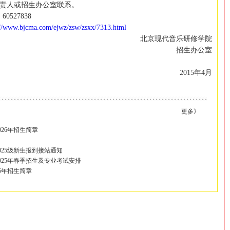
责人或招生办公室联系。
 60527838
://www.bjcma.com/ejwz/zsw/zsxx/7313.html
北京现代音乐研修学院
招生办公室
2015
年
4
月
更多》
26年招生简章
！
025级新生报到接站通知
025年春季招生及专业考试安排
5年招生简章