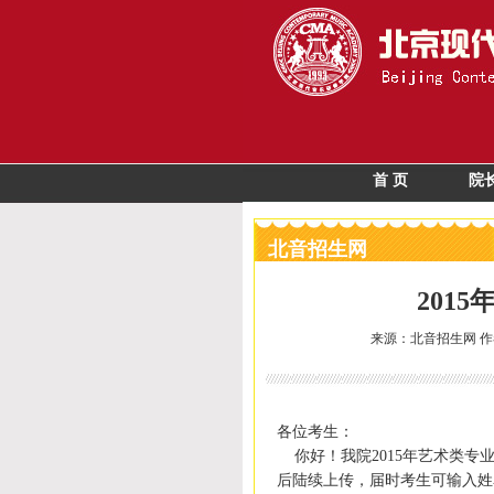
首 页
院
北音招生网
201
来源：北音招生网 作
各位考生：
你好！我院
2015
年艺术类专
后陆续上传，届时考生可输入姓