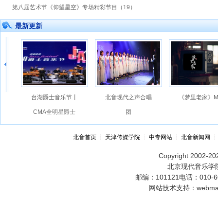
第八届艺术节《仰望星空》专场精彩节目（19）
最新更新
台湖爵士音乐节丨
北音现代之声合唱
《梦里老家》M
CMA全明星爵士
团
大乐队
北音首页
┊
天津传媒学院
┊
中专网站
┊
北音新闻网
Copyright 2002-202
北京现代音乐学院
邮编：101121电话：010-60
网站技术支持：webmast